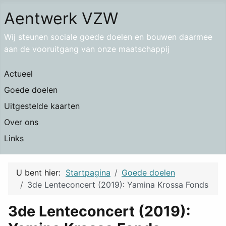
Aentwerk VZW
Wij steunen sociale goede doelen en bouwen daarmee
aan de vooruitgang van onze maatschappij
Actueel
Goede doelen
Uitgestelde kaarten
Over ons
Links
U bent hier:
Startpagina
Goede doelen
3de Lenteconcert (2019): Yamina Krossa Fonds
3de Lenteconcert (2019):