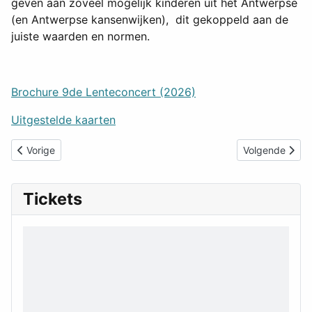
geven aan zoveel mogelijk kinderen uit het Antwerpse
(en Antwerpse kansenwijken), dit gekoppeld aan de
juiste waarden en normen.
Brochure 9de Lenteconcert (2026)
Uitgestelde kaarten
Vorig artikel: Brochure 9de Lenteconcert (2026)
Volgend artikel
Vorige
Volgende
Tickets