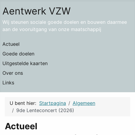
Aentwerk VZW
Wij steunen sociale goede doelen en bouwen daarmee
aan de vooruitgang van onze maatschappij
Actueel
Goede doelen
Uitgestelde kaarten
Over ons
Links
U bent hier:
Startpagina
Algemeen
9de Lenteconcert (2026)
Actueel